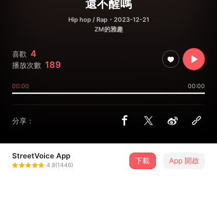
還不醒嗎
Hip hop / Rap
・2023-12-21
ZM的雅趣
4
喜歡
189
播放次數
00:00
00:00
分享：
StreetVoice App
下載
App 開啟
ZM
4.8(1446)
＋ 追蹤
@b07104037