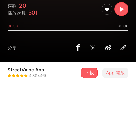
20
喜歡
501
播放次數
00:00
00:00
分享：
StreetVoice App
下載
App 開啟
ZM
4.8(1446)
＋ 追蹤
@b07104037
介紹
都市叢林的紫色幻想，有體驗就有體驗。一個鄉村小孩跑到