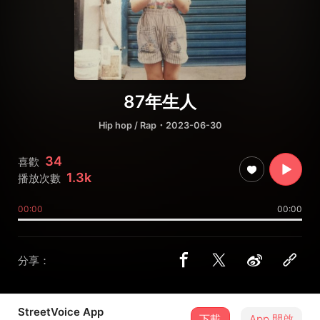
87年生人
Hip hop / Rap
・2023-06-30
34
喜歡
1.3k
播放次數
00:00
00:00
分享：
StreetVoice App
下載
App 開啟