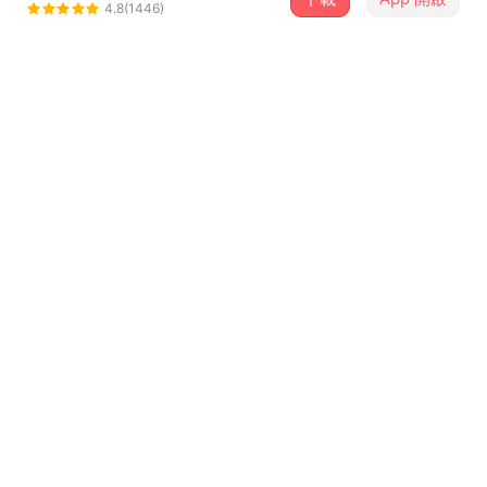
ZM
4.8(1446)
＋ 追蹤
@b07104037
介紹
好遠
beat maker: @Txmmy Beats
other (&@^@$(!*#: 2M
演唱嘉賓：JIGSAW
...查看更多
歌詞
沒做到極致 要我怎麼能罷休
生活在不同色溫燈光在閃爍