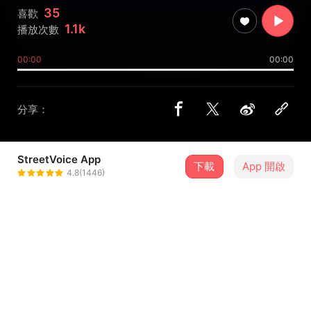
35
喜歡
1.1k
播放次數
00:00
00:00
分享：
StreetVoice App
下載
App 開啟
ZM
4.8(1446)
＋ 追蹤
@b07104037
介紹
【序】Project 1