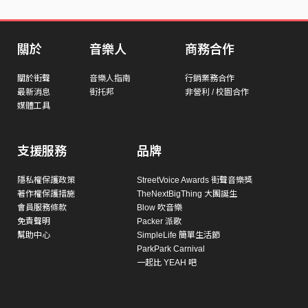
關於
音樂人
商務合作
關於街聲
音樂人指南
行銷業務合作
最新消息
街托邦
非營利 / 校園合作
媒體工具
支援服務
品牌
隱私權保護政策
StreetVoice Awards 街聲音樂獎
著作權保護措施
TheNextBigThing 大團誕生
會員服務條款
Blow 吹音樂
免責聲明
Packer 派歌
幫助中心
SimpleLife 簡單生活節
ParkPark Carnival
一起比 YEAH 吧