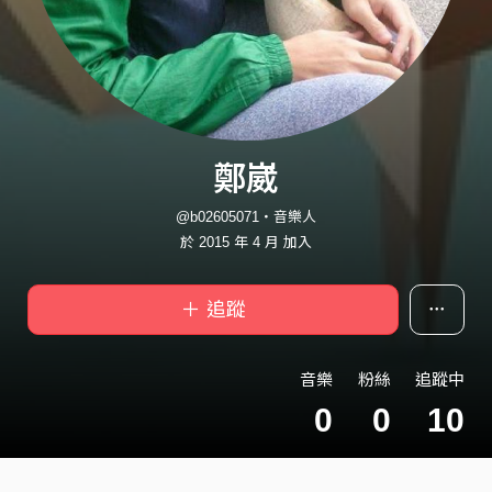
鄭崴
@b02605071・音樂人
於 2015 年 4 月 加入
＋ 追蹤
音樂
粉絲
追蹤中
0
0
10