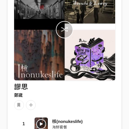
謬思
鄭崴
核(nonukeslife)
1
海鮮套餐