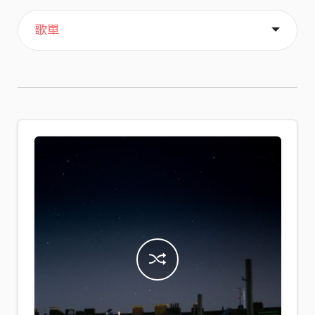
主頁
喜歡
關於
歌單