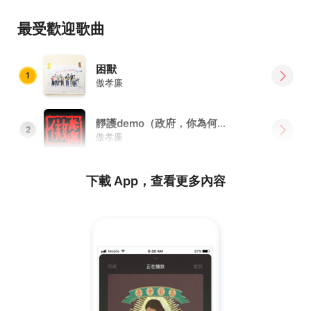
原因很多。也可以說沒有。事後回想，總之就是沒動手做
完。
最受歡迎歌曲
事隔多年，重新打開抽屜，看看這些心裡的筆記，突然懂了
困獸
很多。包括現在才獲得的，以及已經永遠失去的。
1
傲孝廉
年過四十，方知當年的奧少年。
靜護demo（政府，你為何什麼都要麻煩我？）
2
傲孝廉
下載 App，查看更多內容