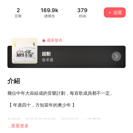
2
169.9k
379
＋ 追蹤
音樂
總播放
粉絲
最新發布
困獸
傲孝廉
介紹
幾位中年大叔組成的音樂計劃，每首歌成員都不一定。
【 年過四十，方知當年的奧少年 】
年輕時，有很多想寫的歌，想說的話，一直擱著。
...查看更多