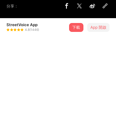
分享：
StreetVoice App
下載
App 開啟
潘信維 Lil Pan
4.8(1446)
＋ 追蹤
@b0002381
介紹
汪
歌詞
[Verse]