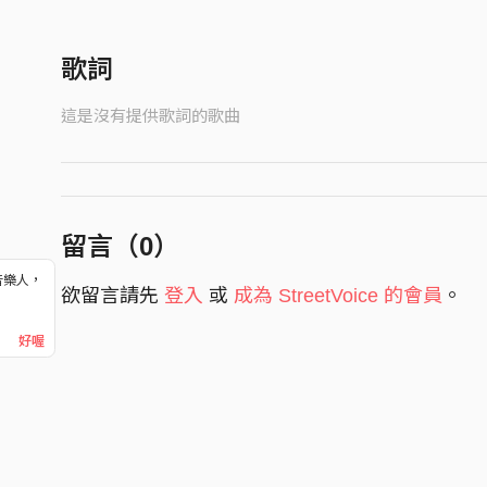
歌詞
這是沒有提供歌詞的歌曲
留言（
0
）
音樂人，
欲留言請先
登入
或
成為 StreetVoice 的會員
。
！
好喔