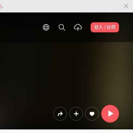
)
.
登入 / 註冊