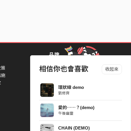
品牌
相信你也會喜歡
政策
StreetVoice Awards 街聲音樂獎
收起來
措施
TheNextBigThing 大團誕生
款
Blow 吹音樂
環狀線 demo
Packer 派歌
劉修齊
SimpleLife 簡單生活節
ParkPark Carnival
愛的⋯⋯？(demo)
一起比 YEAH 吧
午後幽靈
CHAIN (DEMO)