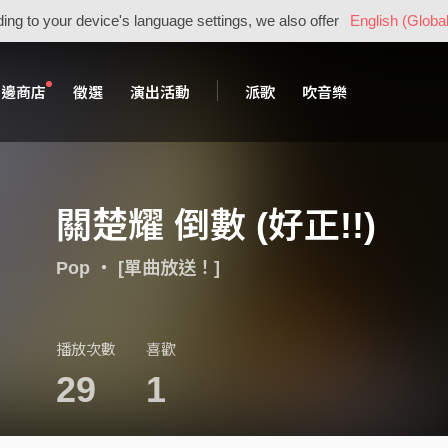
ing to your device's language settings, we also offer
English (Global
周邊商店
徵選
演出活動
派歌
吹音樂
關楚耀 倒數 (好正!!)
Pop
・
[單曲放送！]
播放次數
喜歡
29
1