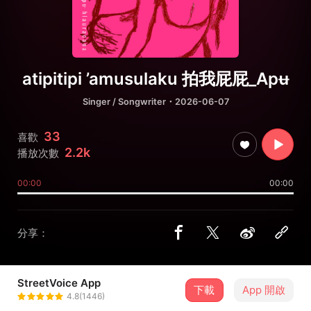
atipitipi ’amusulaku 拍我屁屁_Apʉ
Singer / Songwriter
・2026-06-07
33
喜歡
2.2k
播放次數
00:00
00:00
分享：
StreetVoice App
下載
App 開啟
Erin Song / 宋楚琳
4.8(1446)
＋ 追蹤
@apu_song