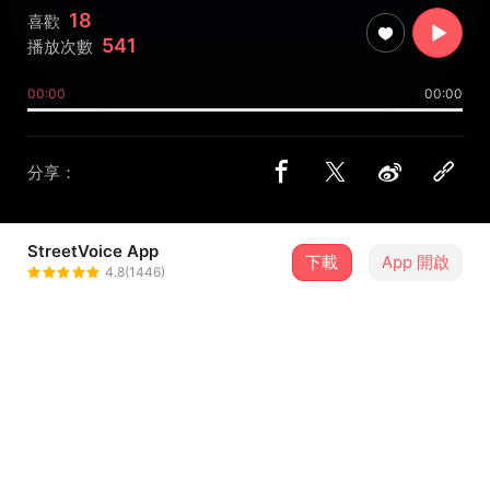
18
喜歡
541
播放次數
00:00
00:00
分享：
StreetVoice App
下載
App 開啟
melonboii
4.8(1446)
＋ 追蹤
@ancient_art_2le
介紹
在特别的日子，发一首痛快的歌。