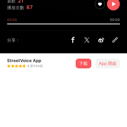
21
喜歡
87
播放次數
00:00
00:00
分享：
StreetVoice App
下載
App 開啟
起手氏BeginClan
4.8(1446)
＋ 追蹤
@amy9013576
歌詞
Up and down...
Up and down...