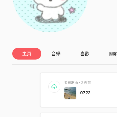
主頁
音樂
喜歡
關
發布歌曲・2 週前
0722