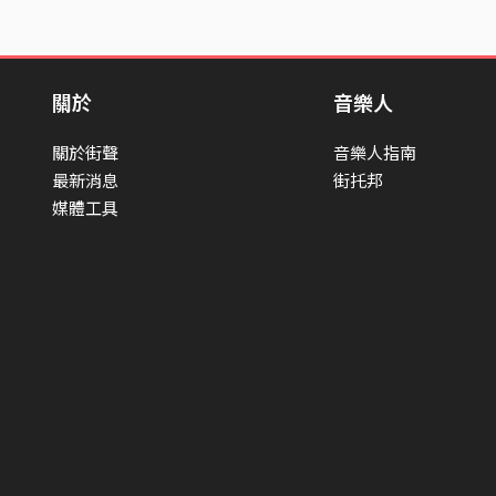
關於
音樂人
關於街聲
音樂人指南
最新消息
街托邦
媒體工具