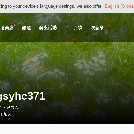
ing to your device's language settings, we also offer
English (Global
周邊商店
徵選
演出活動
派歌
吹音樂
gsyhc371
c371・音樂人
 月 加入