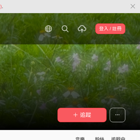
)
.
登入 / 註冊
＋ 追蹤
音樂
粉絲
追蹤中