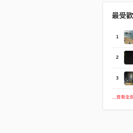
最受
1
2
3
…查看全