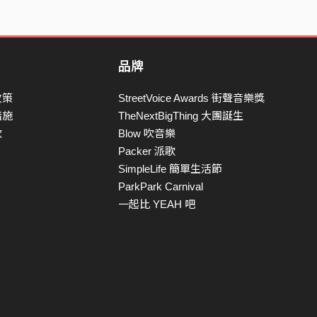
品牌
政策
StreetVoice Awards 街聲音樂獎
措施
TheNextBigThing 大團誕生
款
Blow 吹音樂
Packer 派歌
SimpleLife 簡單生活節
ParkPark Carnival
一起比 YEAH 吧