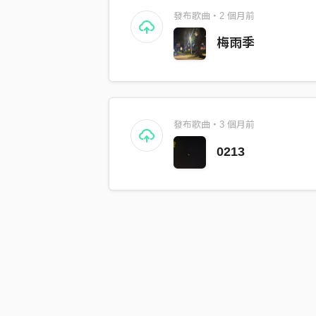
發布歌曲・2 個月前
梅雨季
發布歌曲・3 個月前
0213