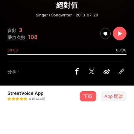
絕對值
Singer / Songwriter
・2013-07-29
3
喜歡
108
播放次數
00:00
00:00
分享：
StreetVoice App
下載
App 開啟
Iris
4.8(1446)
＋ 追蹤
@a77607