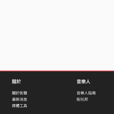
關於
音樂人
關於街聲
音樂人指南
最新消息
街托邦
媒體工具