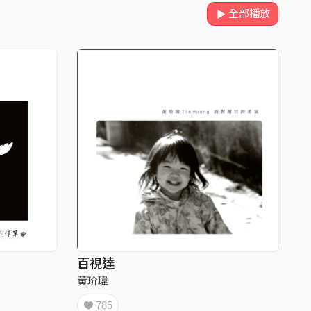
全部播放
百視達
黃玠瑋
785