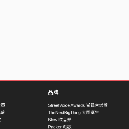
品牌
政策
StreetVoice Awards 街聲音樂獎
措施
TheNextBigThing 大團誕生
款
Blow 吹音樂
Packer 派歌