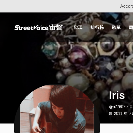
Accord
發現
排行榜
歌單
Iris
@a77607・
於 2011 年 9