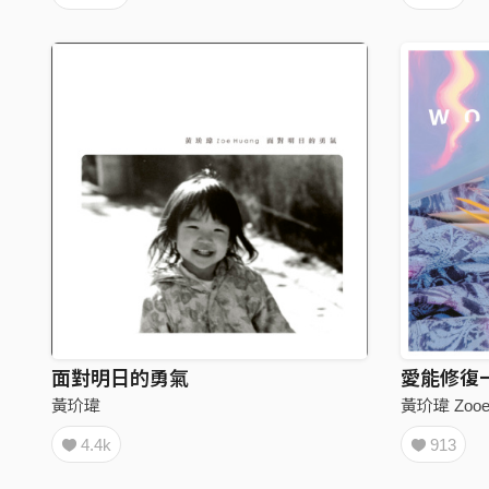
面對明日的勇氣
愛能修復
黃玠瑋
黃玠瑋 Zooe
4.4k
913