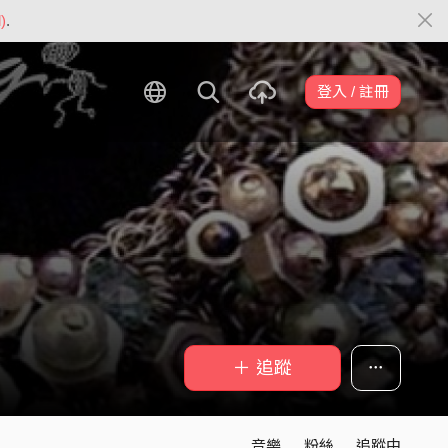
)
.
登入 / 註冊
＋ 追蹤
音樂
粉絲
追蹤中