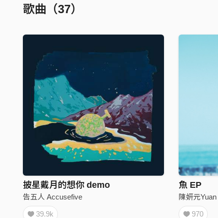
歌曲（37）
披星戴月的想你 demo
魚 EP
告五人 Accusefive
陳妍元Yuan 
39.9k
970