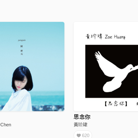
思念你
Chen
黃玠瑋
620