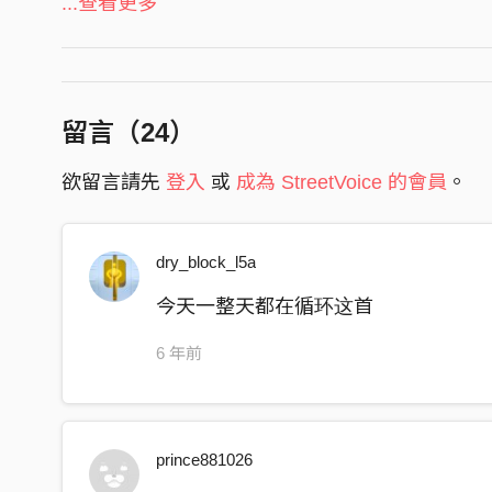
...查看更多
你給我勇氣
你給我信心
你給我光明
留言（
24
）
你給我我自己
欲留言請先
登入
或
成為 StreetVoice 的會員
。
有時候沒安全感
漂浮不定的玻璃心
總是善感地想哭泣
dry_block_l5a
還好有你聆聽我的謎
今天一整天都在循环这首
你給我勇氣
6 年前
你給我信心
你給我光明
你給我我自己
prince881026