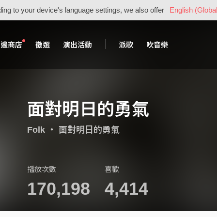
ing to your device's language settings, we also offer
English (Global
周邊商店
徵選
演出活動
派歌
吹音樂
面對明日的勇氣
Folk
・
面對明日的勇氣
播放次數
喜歡
170,198
4,414