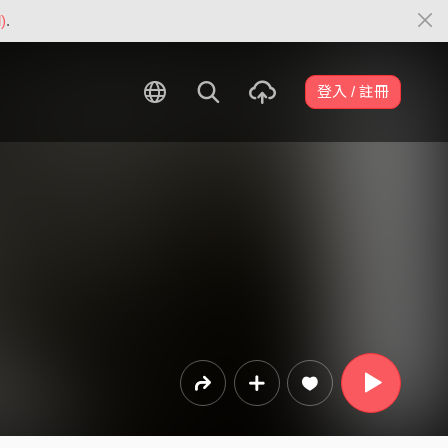
)
.
登入 / 註冊