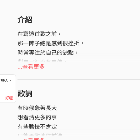
介紹
在寫這首歌之前，
那一陣子總是感到很挫折，
時常專注於自己的缺點，
對自己很沒有自信，
...查看更多
有一天我把這樣的感受寫出來，
結果收到很多很多朋友的回覆和鼓勵，
音樂人，
！
在那當下，
歌詞
好喔
心中很深刻地有被愛填充補滿的感覺，
有時候急著長大
很快地，就寫出這首歌。
想看清更多的事
有些膽怯不肯定
只能勇敢地往前進