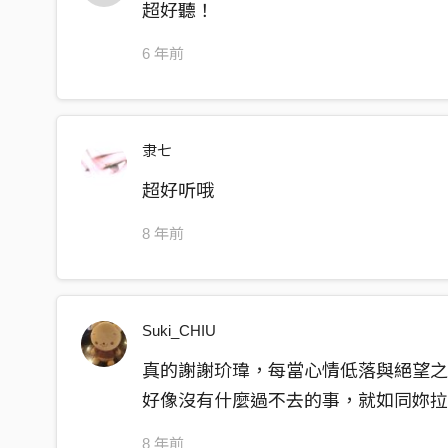
超好聽！
6 年前
隶七
超好听哦
8 年前
Suki_CHIU
真的謝謝玠瑋，每當心情低落與絕望
好像沒有什麼過不去的事，就如同妳拉
8 年前