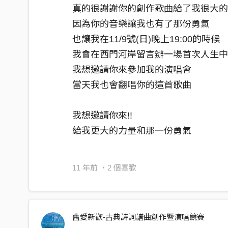
真的很謝謝你的創作歌曲給了我很大
因為你的音樂讓我也有了那份勇氣
也讓我在11/9號(日)晚上19:00的時候
我會在西門河岸留言辦一場首次人生
我想邀請你來參加我的演唱會
當天我也會翻唱你的這首歌曲
我想邀請你來!!
給我更大的力量和那一份勇氣
11 年前
・2 個喜歡
舊愛新歡-古典詩詞譜曲創作暨演唱競賽