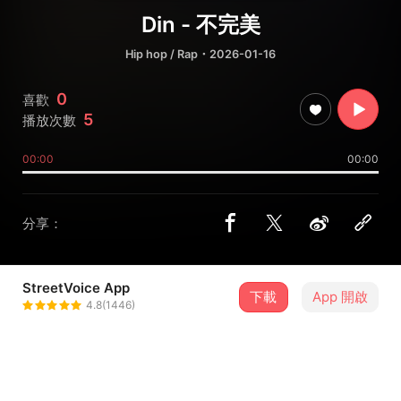
Din - 不完美
Hip hop / Rap
・2026-01-16
0
喜歡
5
播放次數
00:00
00:00
分享：
StreetVoice App
下載
App 開啟
Din
4.8(1446)
＋ 追蹤
@a22393537