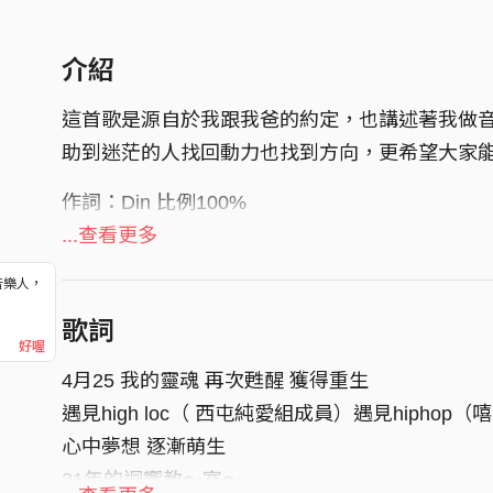
介紹
這首歌是源自於我跟我爸的約定，也講述著我做
助到迷茫的人找回動力也找到方向，更希望大家
作詞：Din 比例100%
作曲：Din 比例100%
...查看更多
編曲：JNC陳品皓 比例100%
音樂人，
！
歌詞
好喔
4月25 我的靈魂 再次甦醒 獲得重生
遇見high loc（ 西屯純愛組成員）遇見hiphop（
心中夢想 逐漸萌生
21年的迴響教～室～