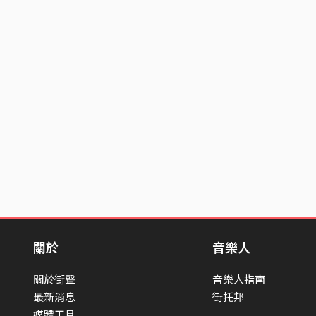
關於
音樂人
關於街聲
音樂人指南
最新消息
街托邦
媒體工具