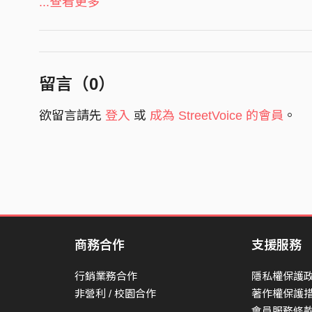
...查看更多
Biggie （饒舌歌手）type beat （伴奏）寫下第
懵懂間還不認～識～
J Cole（饒舌歌手）2 pac（饒舌歌手）還有k d
也許這是一見鍾情
留言（
0
）
也許心裡太多話
欲留言請先
登入
或
成為 StreetVoice 的會員
。
對舞台表演抱有憧憬
孤獨始終放不下
半年的恐慌症不停的摧～殘
卻讓我因此變更加強大
也許是因生命無常且短～暫
把夢想埋葬了就此倒下uh～
選嘻哈文化 實現我的價值
商務合作
支援服務
加嘻研 家庭 在我大四
行銷業務合作
隱私權保護
跟育緯說了 最對的決定
非營利 / 校園合作
著作權保護
我從不後～悔在此發誓
會員服務條