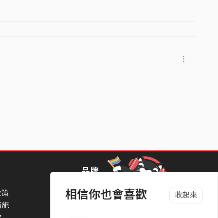
一個bar（段落）
ot（饒舌歌手）
品牌
相信你也會喜歡
政策
StreetVoice Awards 街聲音樂獎
收起來
措施
TheNextBigThing 大團誕生
款
Blow 吹音樂