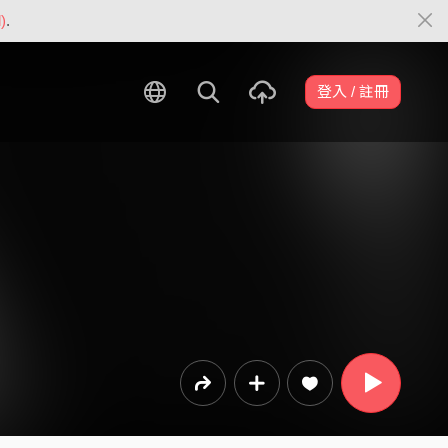
)
.
登入 / 註冊