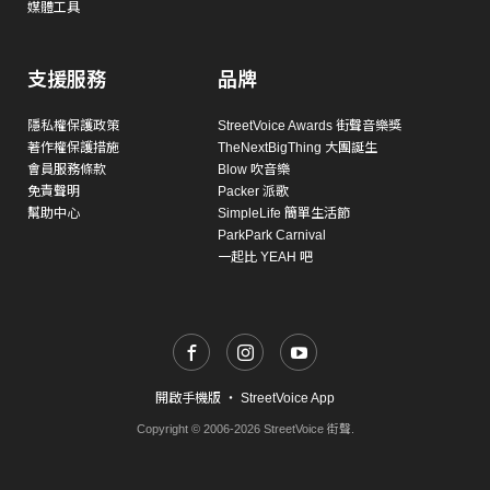
媒體工具
支援服務
品牌
隱私權保護政策
StreetVoice Awards 街聲音樂獎
著作權保護措施
TheNextBigThing 大團誕生
會員服務條款
Blow 吹音樂
免責聲明
Packer 派歌
幫助中心
SimpleLife 簡單生活節
ParkPark Carnival
一起比 YEAH 吧
開啟手機版
・
StreetVoice App
Copyright © 2006-2026 StreetVoice 街聲.