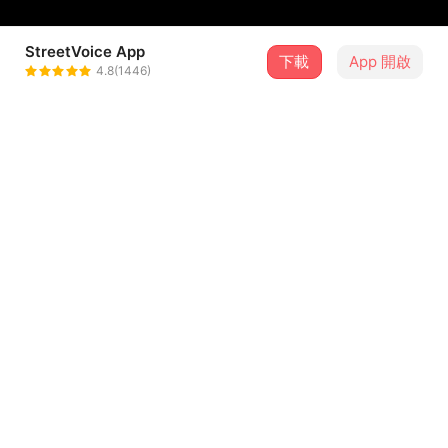
StreetVoice App
下載
App 開啟
陳蒙奇.MK
4.8(1446)
＋ 追蹤
@a082642000
介紹
謹以這首歌奉獻
慶賀一位偉大的女性生日
與歌頌我們之間第十年的感情
並在往後的日子裡 持續兢兢業業
討娘娘歡心。
...查看更多
歌詞