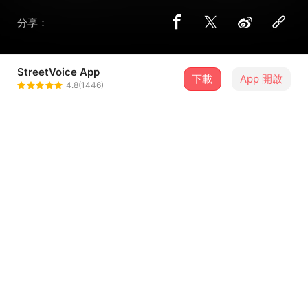
分享：
StreetVoice App
下載
App 開啟
大碗寬man
4.8(1446)
＋ 追蹤
@_lin_sambo0507
歌詞
詞：大碗寬man/RZ
編曲：DOZ Beats
每天只能靠著藥物來維持情緒
彷彿水生火熱上了各種刑具
把自己封閉起來全部都別靠近
...查看更多
你們的一步步逼迫都是來跟我要命