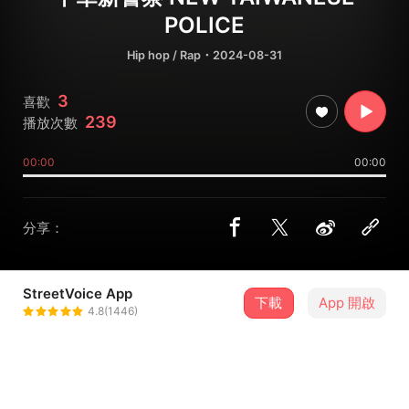
POLICE
Hip hop / Rap
・2024-08-31
3
喜歡
239
播放次數
00:00
00:00
分享：
StreetVoice App
下載
App 開啟
Jin
4.8(1446)
＋ 追蹤
@_jinkd