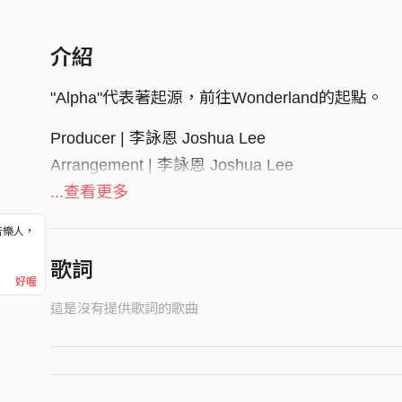
介紹
"Alpha"代表著起源，前往Wonderland的起點。
Producer | 李詠恩 Joshua Lee
Arrangement | 李詠恩 Joshua Lee
Drum Arrangement | 關惠中 Jimmy Kuan
...查看更多
Recording Engineer | 李詠恩 Joshua Lee
音樂人，
Recording Studio | 荒原錄音室 Wasteland Studio
！
歌詞
Mixing Engineer | 李詠恩 Joshua Lee
好喔
Mixing Studio | 荒原錄音室 Wasteland Studio & Li
這是沒有提供歌詞的歌曲
Mastering Producer | 陳君豪 Howe Chen & 李詠恩
Mastering Engineer | Kevin Grainger
Mastering Studio | Wired Masters