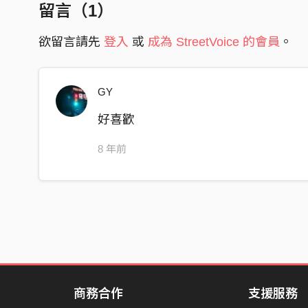
留言（
1
）
OP: 黃玠瑋 Zooey Wonder
欲留言請先
登入
或
成為 StreetVoice 的會員
。
GY
好喜歡
8 年前
商務合作
支援服務