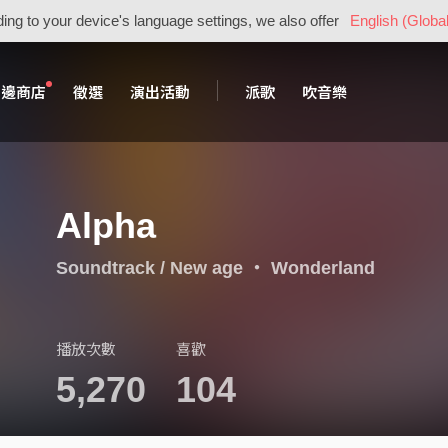
ing to your device's language settings, we also offer
English (Global
周邊商店
徵選
演出活動
派歌
吹音樂
Alpha
Soundtrack / New age
・
Wonderland
播放次數
喜歡
5,270
104