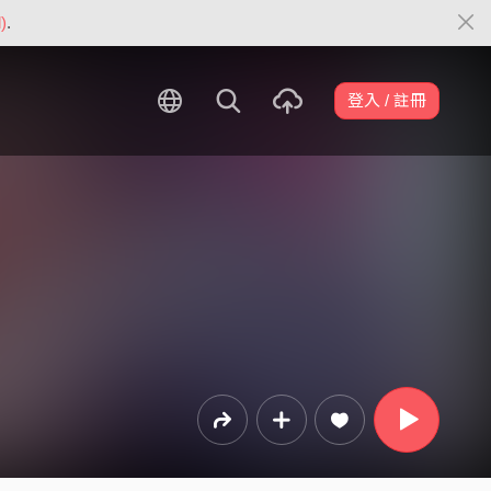
)
.
登入 / 註冊