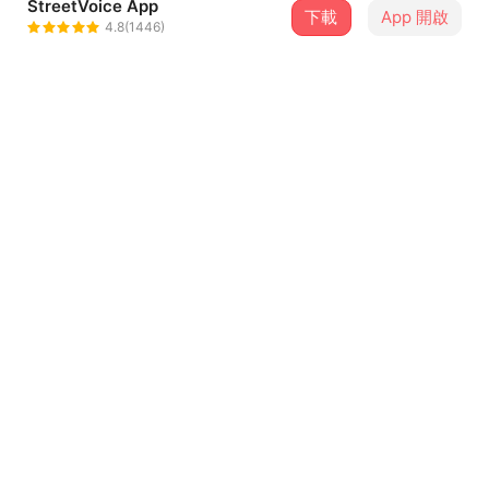
StreetVoice App
下載
App 開啟
甜又丧樂隊
4.8(1446)
＋ 追蹤
@Young_dumb
介紹
你从梦里迷迷糊糊的醒来，脑袋里错位一般的剧痛和从每个
毛孔里散发出的酒精带来了沉重的、让人崩溃的反胃感。
没关系，喝点儿水，躺下再睡一觉。
你明白这一切都会在第二个日出时过去，阳光将会洗刷掉你
此刻所有的痛苦，你会踩着干燥舒适的水泥地面，在清晨里
...查看更多
重新产生充满希望的错觉。
但你也知道，过不了多久，你仍然会像无数个过去的夜晚一
歌詞
样，重新走进下一场**生活和世界带给你的，新的宿醉里
去。
作词：李依萌