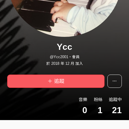
Ycc
@Ycc2001・會員
於 2018 年 12 月 加入
＋ 追蹤
音樂
粉絲
追蹤中
0
1
21