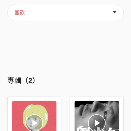
主頁
歌單
關於
喜歡
專輯（2）