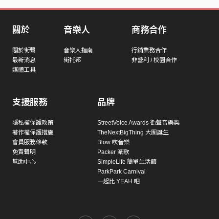
關於
音樂人
商務合作
關於街聲
音樂人指南
行銷業務合作
最新消息
街托邦
非營利 / 校園合作
媒體工具
支援服務
品牌
隱私權保護政策
StreetVoice Awards 街聲音樂獎
著作權保護措施
TheNextBigThing 大團誕生
會員服務條款
Blow 吹音樂
免責聲明
Packer 派歌
幫助中心
SimpleLife 簡單生活節
ParkPark Carnival
一起比 YEAH 吧