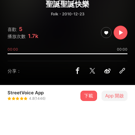
聖誕聖誕快樂
Folk
・2010-12-23
5
喜歡
1.7k
播放次數
00:00
00:00
分享：
StreetVoice App
下載
App 開啟
Virgos室男社
4.8(1446)
＋ 追蹤
@Virgos