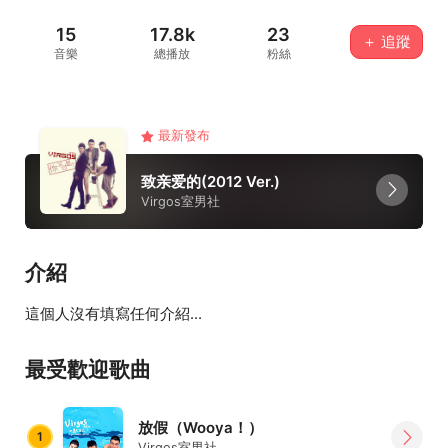
15
17.8k
23
＋ 追蹤
音樂
總播放
粉絲
最新發布
致亲爱的(2012 Ver.)
Virgos室男社
介紹
這個人沒有填寫任何介紹...
最受歡迎歌曲
放假（Wooya！）
1
Virgos室男社