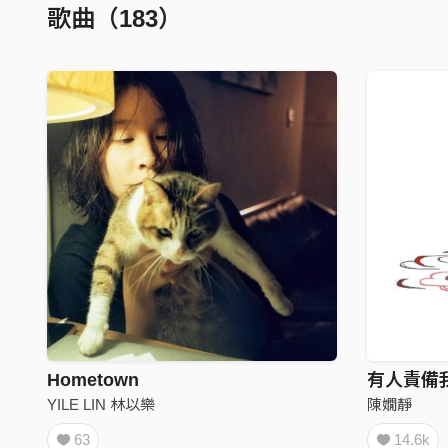
歌曲（183）
Hometown
有人責備
YILE LIN 林以樂
陳嫺靜
63
14.6k