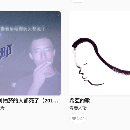
那些勸我別抽菸的人都死了（2019）
希亞的歌
山姆
青春大衛
927