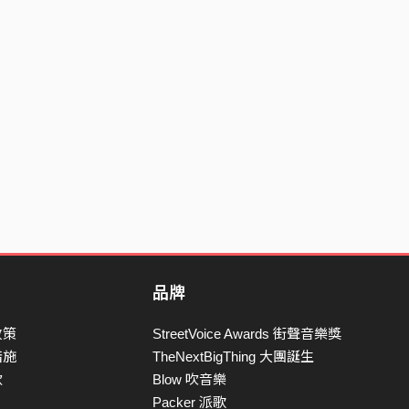
品牌
政策
StreetVoice Awards 街聲音樂獎
措施
TheNextBigThing 大團誕生
款
Blow 吹音樂
Packer 派歌