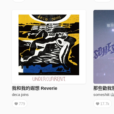
我和我的遐想 Reverie
deca joins
someshiit 
779
17.7k