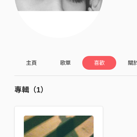
主頁
歌單
喜歡
關
專輯（1）