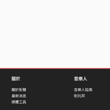
關於
音樂人
關於街聲
音樂人指南
最新消息
街托邦
媒體工具