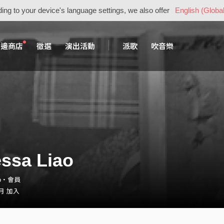
ing to your device's language settings, we also offer
English (Global
周邊商店
徵選
演出活動
派歌
吹音樂
ssa Liao
iao・會員
 月 加入