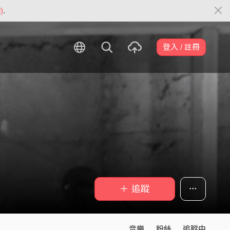
)
.
登入 / 註冊
＋ 追蹤
音樂
粉絲
追蹤中