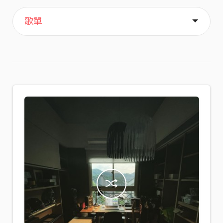
主頁
音樂
喜歡
關於
歌單