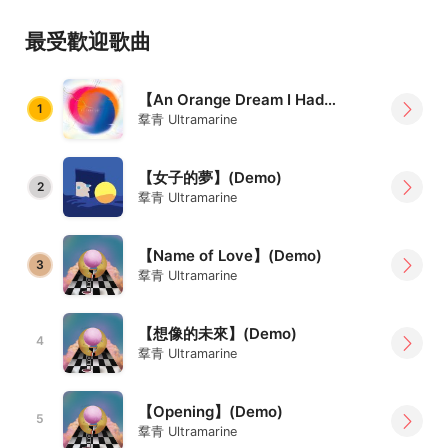
Formed in 2018 , fusing the elements of 70’s
progressive rock, electronic music and Berlin school.
最受歡迎歌曲
A wet , color-bleeding dream.
．Facebook
【An Orange Dream I Had In One Windy, Cozy Afternoon】(Demo)
1
https://www.facebook.com/qunqing.ultr
...
羣青 Ultramarine
【女子的夢】(Demo)
2
羣青 Ultramarine
【Name of Love】(Demo)
3
羣青 Ultramarine
【想像的未來】(Demo)
4
羣青 Ultramarine
【Opening】(Demo)
5
羣青 Ultramarine