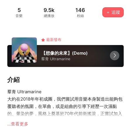
5
9.5k
146
＋ 追蹤
音樂
總播放
粉絲
最新發布
【想像的未來】(Demo)
羣青 Ultramarine
介紹
羣青 Ultramarine
大約在2018年年初成團，我們嘗試用音樂本身製造出能夠包
覆聽者的氛圍，在單曲，或是組曲的引導下經歷一次濕黏
的、暈染的夢，風格上奠基於70年代前衛搖滾，正嘗試加入
更多的電子，或許是Berlin School以及實驗性的元素。
...查看更多