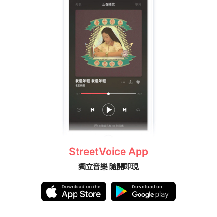
StreetVoice App
獨立音樂 隨開即現