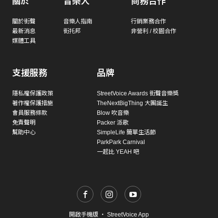
關於
音樂人
商務合作
關於街聲
音樂人指南
行銷業務合作
最新消息
街托邦
非營利 / 校園合作
媒體工具
支援服務
品牌
隱私權保護政策
StreetVoice Awards 街聲音樂獎
著作權保護措施
TheNextBigThing 大團誕生
會員服務條款
Blow 吹音樂
免責聲明
Packer 派歌
幫助中心
SimpleLife 簡單生活節
ParkPark Carnival
一起比 YEAH 吧
開啟手機版
・
StreetVoice App