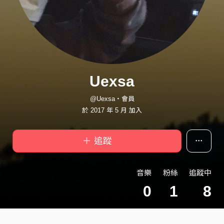
Uexsa
@Uexsa・會員
於 2017 年 5 月 加入
＋ 追蹤
音樂
粉絲
追蹤中
0
1
8