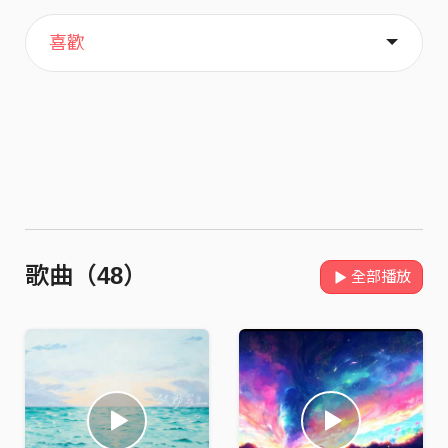
主頁
歌單
關於
喜歡
歌曲（48）
全部播放