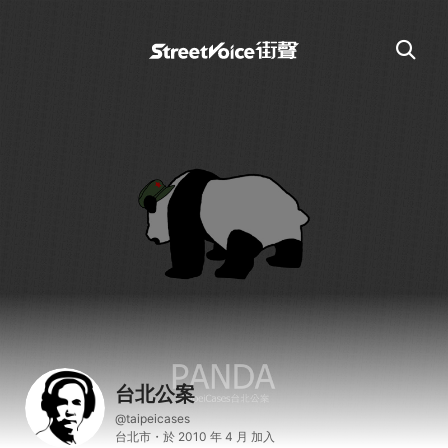
台北公案
@taipeicases
台北市・於 2010 年 4 月 加入