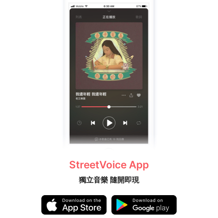
StreetVoice App
獨立音樂 隨開即現