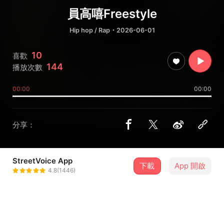
員高嘻Freestyle
Hip hop / Rap
・2026-06-01
10
喜歡
144
播放次數
00:00
00:00
分享：
StreetVoice App
下載
App 開啟
田忠TonZ
4.8(1446)
＋ 追蹤
@TonZ0905