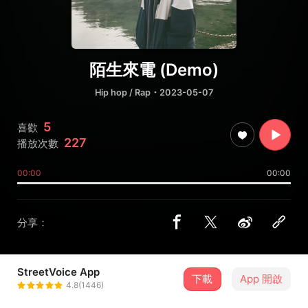
陌生來電 (Demo)
Hip hop / Rap
・2023-05-07
5
喜歡
227
播放次數
00:00
00:00
分享：
StreetVoice App
下載
App 開啟
偷米 Tommy
4.8(1446)
＋ 追蹤
@Tommy1230