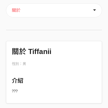
主頁
音樂
喜歡
關於
關於 Tiffanii
性別：男
介紹
???