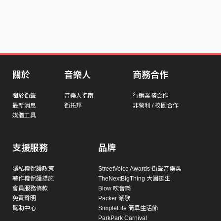
關於
音樂人
商務合作
關於街聲
音樂人指南
行銷業務合作
最新消息
街托邦
非營利 / 校園合作
媒體工具
支援服務
品牌
隱私權保護政策
StreetVoice Awards 街聲音樂獎
著作權保護措施
TheNextBigThing 大團誕生
會員服務條款
Blow 吹音樂
免責聲明
Packer 派歌
幫助中心
SimpleLife 簡單生活節
ParkPark Carnival