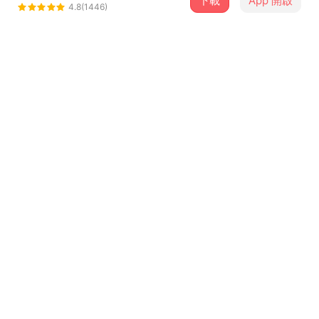
下載
App 開啟
白鲨JAWS
4.8(1446)
＋ 追蹤
@TheJAWS
介紹
本是英雄，无需演技。
世俗的尘埃不会碰到真实的你。
本是hero。
歌詞
Hero
我们每个人都戴着漂亮的面具
真心混着谎言说起来都不连续