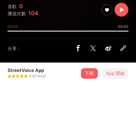
0
喜歡
104
播放次數
00:00
00:00
分享：
StreetVoice App
下載
App 開啟
7Novmad4luv诺
4.8(1446)
＋ 追蹤
@TKLxx7
介紹
冥