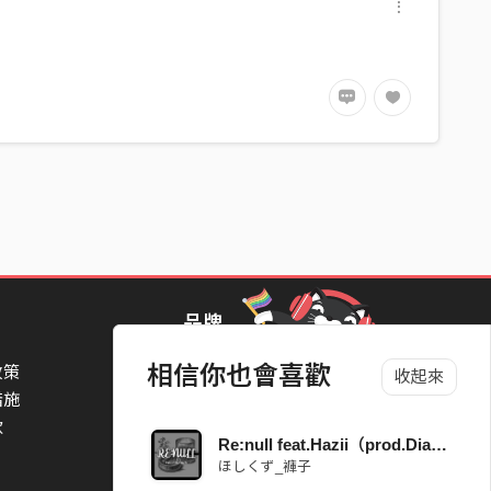
品牌
相信你也會喜歡
政策
StreetVoice Awards 街聲音樂獎
收起來
措施
TheNextBigThing 大團誕生
款
Blow 吹音樂
Re:null feat.Hazii（prod.Dianasty）
Packer 派歌
ほしくず_褲子
SimpleLife 簡單生活節