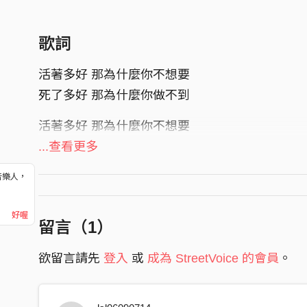
歌詞
活著多好 那為什麼你不想要
死了多好 那為什麼你做不到
活著多好 那為什麼你不想要
死了多好 那為什麼你做不到
...查看更多
總是盲目的相信著什麼
音樂人，
！
相信有一天能夠快樂
好喔
留言（
1
）
把全部都塗成黑色
對世界有錯誤的隔閡
欲留言請先
登入
或
成為 StreetVoice 的會員
。
總覺得自己是故意的
樂在其中的扮演著