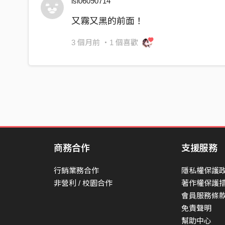
lsl06090714
自己所創造的角色
又霧又黑的前面！
窩囊的殺人犯
3 個月前
・1 個喜歡
睡的不好 那是因為我太膽小
越遠越好 但不是代表不需要
睡的不好 那是因為我太膽小
越遠越好 但不是代表不需要
破爛的手 沒有人會喜歡
腐爛的人 一樣沒有人喜歡
商務合作
支援服務
難聽的歌 沒有人會喜歡
行銷業務合作
隱私權保護
我想看到 血流成河
非營利 / 校園合作
著作權保護
會員服務條
免責聲明
幫助中心