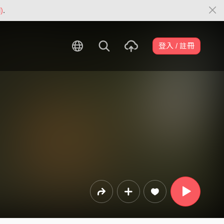
)
.
登入 / 註冊