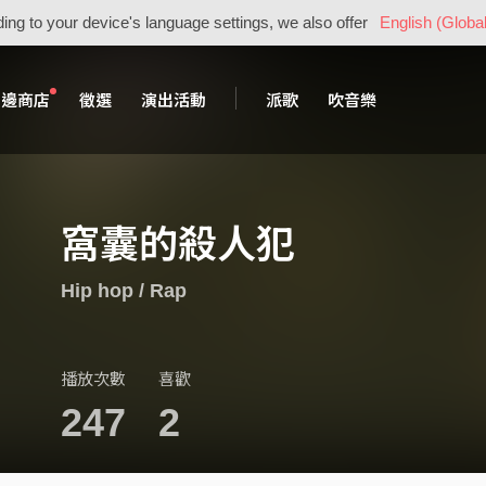
ing to your device's language settings, we also offer
English (Global
周邊商店
徵選
演出活動
派歌
吹音樂
窩囊的殺人犯
Hip hop / Rap
播放次數
喜歡
247
2