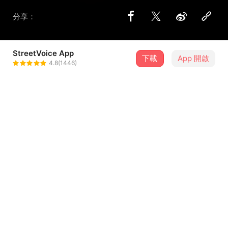
分享：
StreetVoice App
下載
App 開啟
L
4.8(1446)
＋ 追蹤
@SoulViolent
介紹
理性的憤怒
歌詞
這是沒有提供歌詞的歌曲