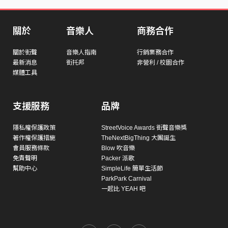
關於
音樂人
商務合作
關於街聲
音樂人指南
行銷業務合作
最新消息
街托邦
非營利 / 校園合作
媒體工具
支援服務
品牌
隱私權保護政策
StreetVoice Awards 街聲音樂獎
著作權保護措施
TheNextBigThing 大團誕生
會員服務條款
Blow 吹音樂
免責聲明
Packer 派歌
幫助中心
SimpleLife 簡單生活節
ParkPark Carnival
一起比 YEAH 吧