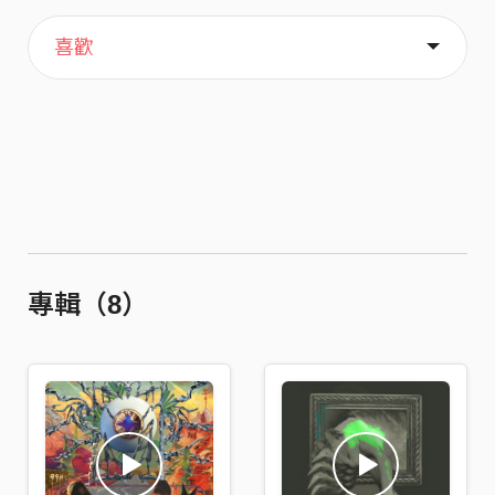
主頁
音樂
歌單
關於
喜歡
專輯（8）