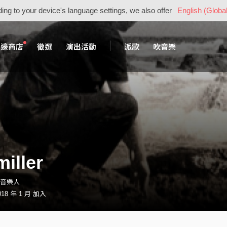
ing to your device's language settings, we also offer
English (Global
周邊商店
徵選
演出活動
派歌
吹音樂
miller
r・音樂人
18 年 1 月 加入