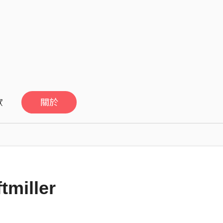
歡
關於
miller