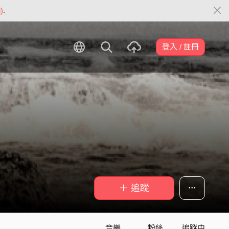
)
.
登入 / 註冊
＋ 追蹤
音樂
粉絲
追蹤中