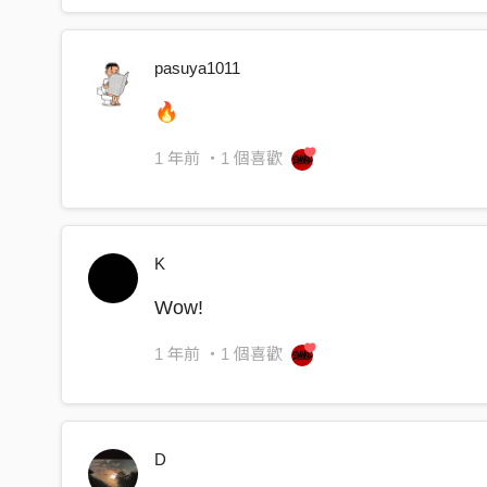
撕開你的皮聽見
慘叫聲音在黑夜
pasuya1011
殺過叢林被撕裂
🔥
HOOK:
1 年前
・1 個喜歡
我對他們像一場冒險
弱肉骨頭我可以咬整天
不管誰跟他對到眼
K
肉不剩一點 皮當我披肩
我對他們像一場冒險
Wow!
當叢林野獸橫走在大街
1 年前
・1 個喜歡
沒有機會跟誰告別
也沒有遺言 我打破食物鏈
Pre hook:
D
叢林野獸