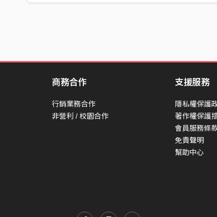
一直揍 就失控 持續攻擊
HOOK:
我對他們像一場冒險
弱肉骨頭我可以咬整天
不管誰跟他對到眼
商務合作
支援服務
肉不剩一點 皮當我披肩
我對他們像一場冒險
行銷業務合作
隱私權保護
當叢林野獸橫走在大街
非營利 / 校園合作
著作權保護
沒有機會跟誰告別
會員服務條
免責聲明
也沒有遺言 我打破食物鏈
幫助中心