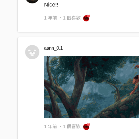
Nice!!
放一把火
持續在戰鬥
1 年前
・1 個喜歡
沒有停過
加快節奏
只有疼痛
aann_0.1
王者要崛起
不再墮落
叢林中不停的奔跑
讓自己強大 才會信
不只是搶走敵人的肉
還要搶走他們的夢
獵物我一直不停的追趕強大的敵人我也隨時備戰
釋放王者一直以來風範廝殺之後魔鬼般的吹殘
1 年前
・1 個喜歡
我迷戀敗者的骨頭一個個被我擊碎