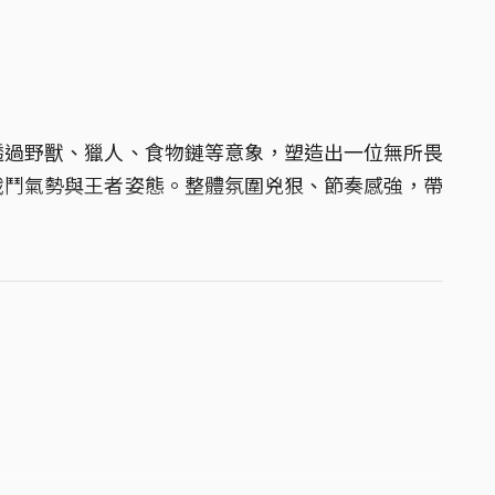
透過野獸、獵人、食物鏈等意象，塑造出一位無所畏
戰鬥氣勢與王者姿態。整體氛圍兇狠、節奏感強，帶