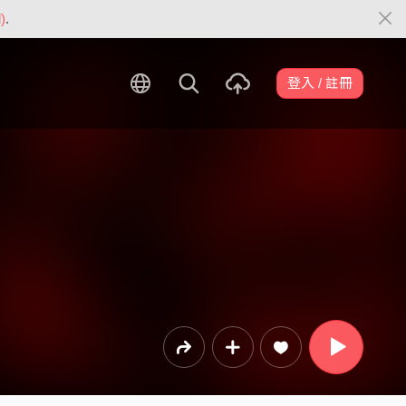
)
.
登入 / 註冊