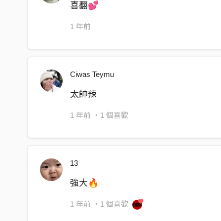
喜翻💕
順便在你地圖蓋個地基
拉滿弓箭瞄準眉心
1 年前
血液在進入每片土地
叢林的野獸
Ciwas Teymu
上演追逐的戲
尋找獨特的節奏
太帥辣
血腥的味道
1 年前
・1 個喜歡
佈滿整個街道
無所畏懼的記號
give me a gun 讓你終生難忘
13
Shut fuck up 封住你的嘴巴
強大🔥
誰能抵擋住我們的步伐
鋒利的爪子和鋒利的牙
1 年前
・1 個喜歡
我 走在叢林中撒野