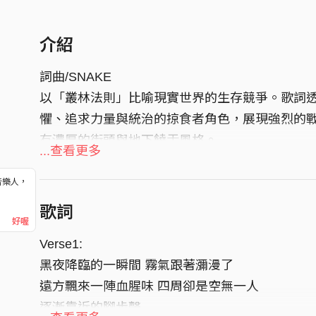
介紹
詞曲/SNAKE
以「叢林法則」比喻現實世界的生存競爭。歌詞
懼、追求力量與統治的掠食者角色，展現強烈的
有濃厚的街頭與地下饒舌風格。
...查看更多
音樂人，
！
歌詞
好喔
Verse1:
黑夜降臨的一瞬間 霧氣跟著瀰漫了
遠方飄來一陣血腥味 四周卻是空無一人
逐漸靠近的腳步聲