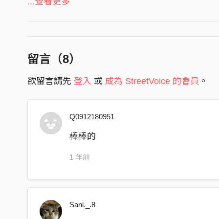
...查看更多
獵人也懼怕的眼神
直接 嗜血 撕裂 一切
沒獵物在我這活著
留言（
8
）
HOOK:
我對他們像一場冒險
欲留言請先
登入
或
成為 StreetVoice 的會員
。
弱肉骨頭我可以咬整天
不管誰跟他對到眼
Q0912180951
肉不剩一點 皮當我披肩
我對他們像一場冒險
棒棒的
當叢林野獸橫走在大街
1 年前
沒有機會跟誰告別
也沒有遺言 我打破食物鏈
Verse2:
Sani._.8
在擴張我的領地