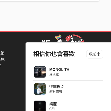
品牌
相信你也會喜歡
政策
StreetVoice Awards 街聲音樂獎
收起來
措施
TheNextBigThing 大團誕生
款
Blow 吹音樂
MONOLITH
Packer 派歌
漢堡雞
SimpleLife 簡單生活節
ParkPark Carnival
往哪裡 J
一起比 YEAH 吧
緋村宗祐
鐵籠
CELL