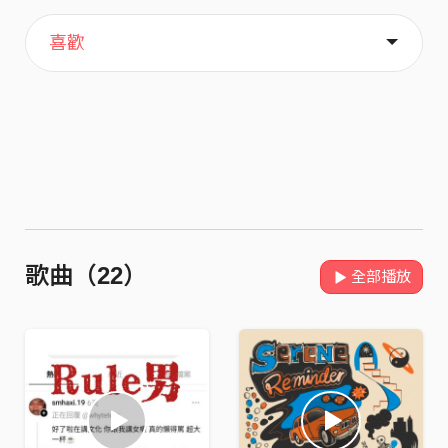
主頁
關於
喜歡
歌曲（22）
全部播放