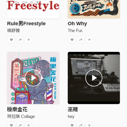
Rule男Freestyle
Oh Why
楊舒雅
The Fur.
極樂金花
巫賭
珂拉琪 Collage
hey