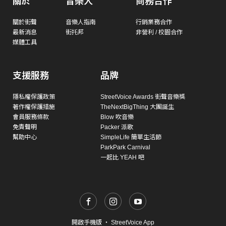
關於
音樂人
商務合作
關於街聲
音樂人指南
行銷業務合作
最新消息
街托邦
非營利 / 校園合作
媒體工具
支援服務
品牌
隱私權保護政策
StreetVoice Awards 街聲音樂獎
著作權保護措施
TheNextBigThing 大團誕生
會員服務條款
Blow 吹音樂
免責聲明
Packer 派歌
幫助中心
SimpleLife 簡單生活節
ParkPark Carnival
一起比 YEAH 吧
開啟手機版
・
StreetVoice App