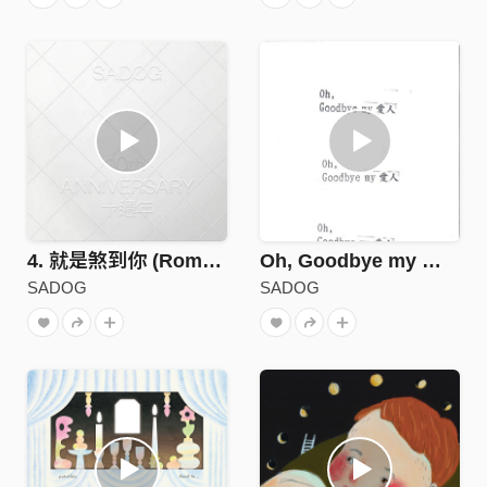
4. 就​是​煞​到​你 (Romantic Curse)
Oh, Goodbye my 愛人（DEMO）
SADOG
SADOG