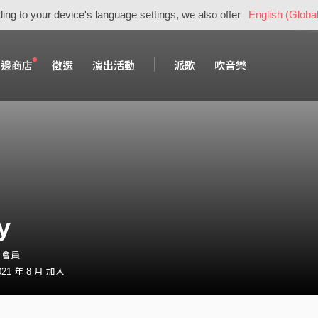
ing to your device's language settings, we also offer
English (Global
周邊商店
徵選
演出活動
派歌
吹音樂
y
8・會員
21 年 8 月 加入