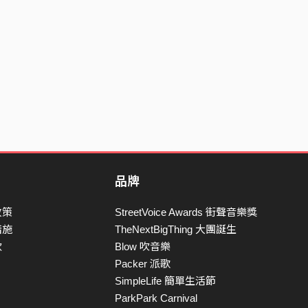
品牌
政策
StreetVoice Awards 街聲音樂獎
措施
TheNextBigThing 大團誕生
款
Blow 吹音樂
Packer 派歌
SimpleLife 簡單生活節
ParkPark Carnival