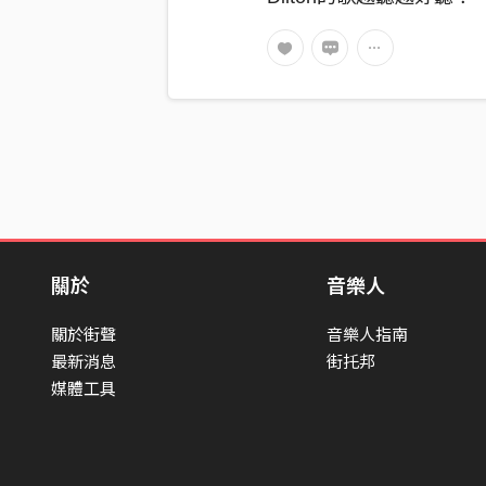
關於
音樂人
關於街聲
音樂人指南
最新消息
街托邦
媒體工具