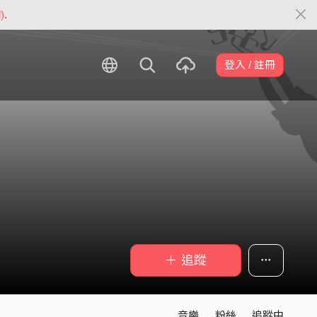
)
.
登入 / 註冊
＋ 追蹤
音樂
粉絲
追蹤中