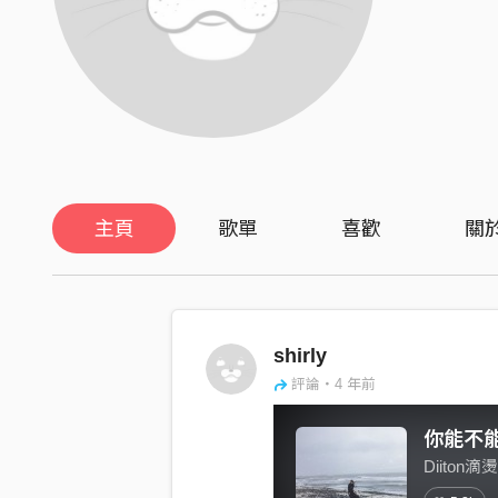
主頁
歌單
喜歡
關
shirly
評論・4 年前
你能不
Diiton滴燙