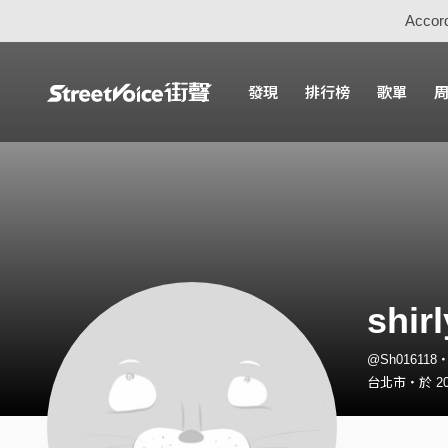
Accord
發現
排行榜
歌單
shirl
@Sh01611
台北市・於 20