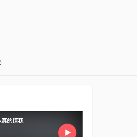
於
能真的懂我