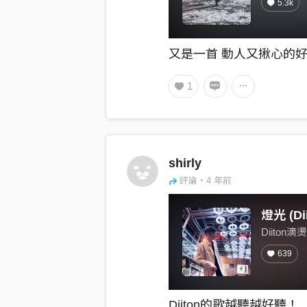
5.3k
又是一首 動人又揪心的
1
shirly
評論・4 年前
燈光 (Dii
Diiton滴燙
639
Diiton的歌越聽越好聽！