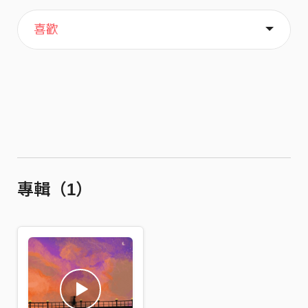
主頁
關於
喜歡
專輯（1）