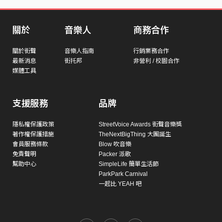
關於
音樂人
商務合作
關於街聲
音樂人指南
行銷業務合作
最新消息
街托邦
非營利 / 校園合作
媒體工具
支援服務
品牌
隱私權保護政策
StreetVoice Awards 街聲音樂獎
著作權保護措施
TheNextBigThing 大團誕生
會員服務條款
Blow 吹音樂
免責聲明
Packer 派歌
幫助中心
SimpleLife 簡單生活節
ParkPark Carnival
一起比 YEAH 吧