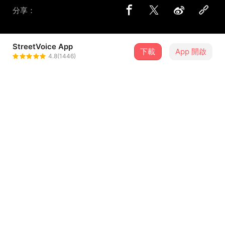
分享：
StreetVoice App
下載
App 開啟
滾動糯米 Rommy Rollin
4.8(1446)
＋ 追蹤
@Rommyrollin
介紹
【Blissful Torture】串流平台收聽 :
https://www.soundscape.net/a/29551
臨床心理學家Leon Seltzer 將暗戀比喻為一場甜蜜的折磨
（Blissful Torture）。
...查看更多
滾動糯米藉由溫柔的聲線及真切的歌詞，唱出暗戀時的酸甜