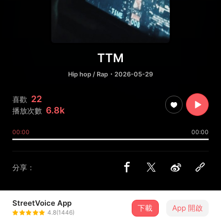
TTM
Hip hop / Rap
・2026-05-29
22
喜歡
6.8k
播放次數
00:00
00:00
分享：
StreetVoice App
下載
App 開啟
RVER
4.8(1446)
＋ 追蹤
@Riversideyaahhh2025