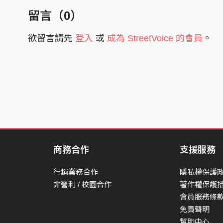
留言（
0
）
欲留言請先
登入
或
成為 StreetVoice 的會員
。
商務合作
支援服務
行銷業務合作
隱私權保護
非營利 / 校園合作
著作權保護
會員服務條
免責聲明
幫助中心