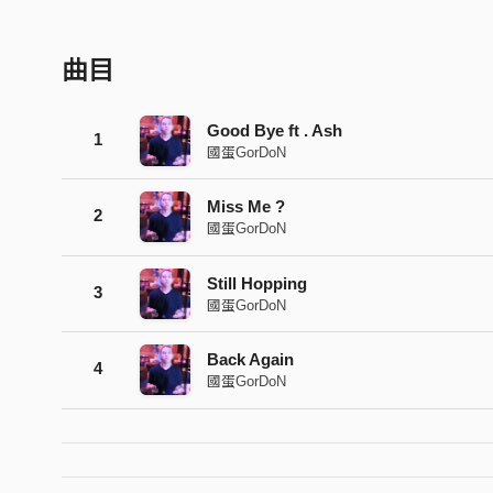
曲目
Good Bye ft . Ash
1
國蛋GorDoN
Miss Me ?
2
國蛋GorDoN
Still Hopping
3
國蛋GorDoN
Back Again
4
國蛋GorDoN