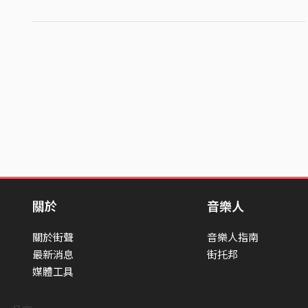
關於
音樂人
關於街聲
音樂人指南
最新消息
街托邦
媒體工具