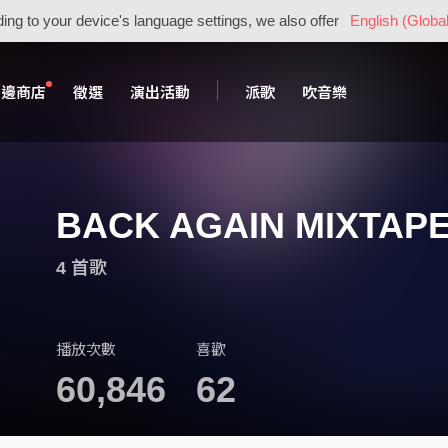
ing to your device's language settings, we also offer
English (Global
周邊商店
徵選
演出活動
派歌
吹音樂
BACK AGAIN MIXTAP
4 首歌
播放次數
喜歡
60,846
62