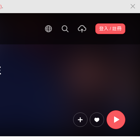
)
.
登入 / 註冊
E