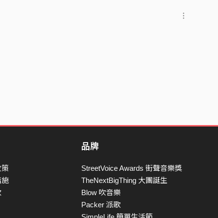
品牌
政策
StreetVoice Awards 街聲音樂獎
措施
TheNextBigThing 大團誕生
款
Blow 吹音樂
Packer 派歌
SimpleLife 簡單生活節