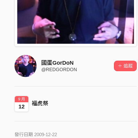
國蛋GorDoN
＋ 追蹤
@REDGORDON
9 月
福虎祭
12
發行日期 2009-12-22