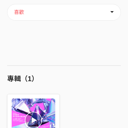
主頁
歌單
關於
喜歡
專輯（1）