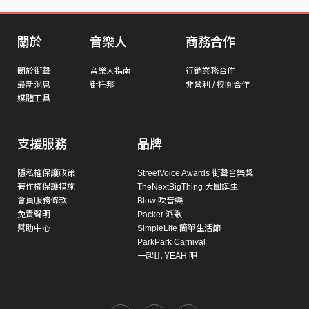
關於
音樂人
商務合作
關於街聲
音樂人指南
行銷業務合作
最新消息
街托邦
非營利 / 校園合作
媒體工具
支援服務
品牌
隱私權保護政策
StreetVoice Awards 街聲音樂獎
著作權保護措施
TheNextBigThing 大團誕生
會員服務條款
Blow 吹音樂
免責聲明
Packer 派歌
幫助中心
SimpleLife 簡單生活節
ParkPark Carnival
一起比 YEAH 吧