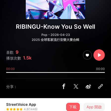
RIBINGU-Know You So Well
Pop
・2026-04-23
2025 全球客家流行音樂大賽合輯
9
喜歡
1.5k
播放次數
00:00
00:00
分享：
StreetVoice App
下載
App 開啟
全球客家流行音樂大賽
4.8(1446)