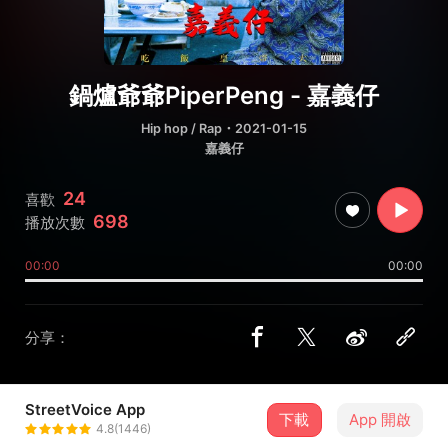
鍋爐爺爺PiperPeng - 嘉義仔
Hip hop / Rap
・2021-01-15
嘉義仔
24
喜歡
698
播放次數
00:00
00:00
分享：
StreetVoice App
下載
App 開啟
鍋爐爺爺PiperPeng
4.8(1446)
＋ 追蹤
@Piper_peng